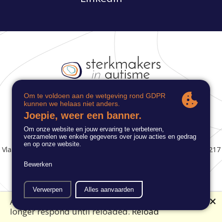
Groot Begijnhof 85, 9040 Gent
info@autisme.be
Vlaamse Dienst Autisme © 2021 | ondernemingsnummer: 0462 217
569 |
privacybeleid
🗙
An error has occurred. This application may no
MENU
longer respond until reloaded.
Reload