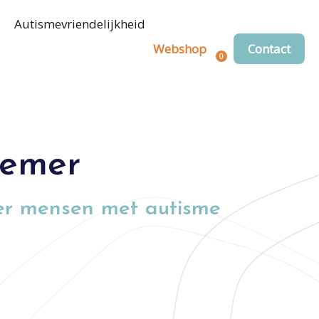
Autismevriendelijkheid
Webshop
Contact
0
Registreren
Login
oemer
er mensen met autisme