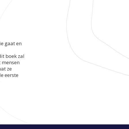
ie gaat en
it boek zal
at mensen
wat ze
de eerste
e