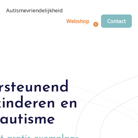
Autismevriendelijkheid
Webshop
Contact
0
Registreren
Login
rsteunend
kinderen en
 autisme