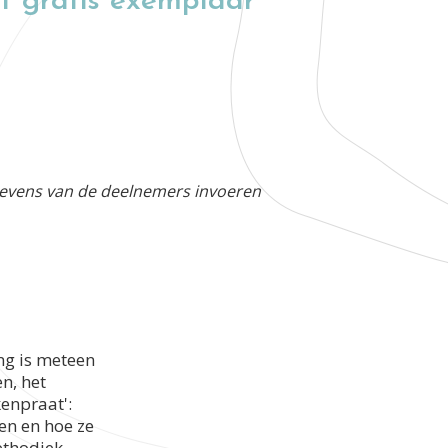
et gratis exemplaar
egevens van de deelnemers invoeren
ng is meteen
n, het
enpraat':
en en hoe ze
ethodiek