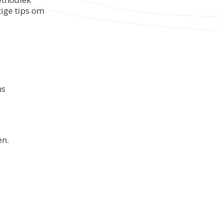
tige tips om
ns
en.