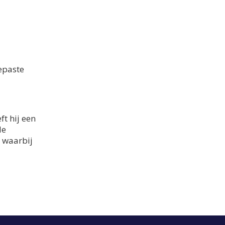
epaste
t hij een
le
g waarbij