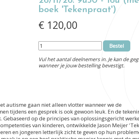
26/11/26: 9u30 - 16u (m
boek 'Tekenpraat')
€ 120,00
Bestel
Vul het aantal deelnemers in. Je kan de g
wanneer je jouw bestelling bevestigt.
t autisme gaan niet alleen vlotter wanneer we de
en tijdens een gesprek is ook gewoon leuk. En de tekeni
k. Gebaseerd op de principes van oplossingsgericht werke
mpetenties van kinderen, ontwikkelde Jason Meijer 'Tek
ren en jongeren letterlijk zicht te geven op hun problem
 maak je op een heel praktische manier kennis met de m